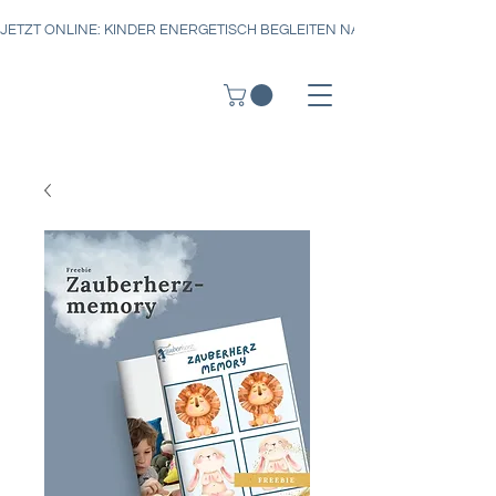
JETZT ONLINE: KINDER ENERGETISCH BEGLEITEN NACH DER ZAUBERH