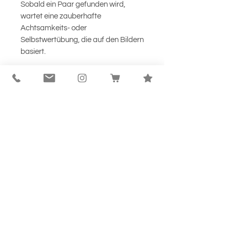
Sobald ein Paar gefunden wird,
wartet eine zauberhafte
Achtsamkeits- oder
Selbstwertübung, die auf den Bildern
basiert.
Das Zauberherzmemory schenkt
Freude, stärkt das Selbstwertgefühl
und bringt Kinder spielerisch zur
Ruhe. Lade dir das Memory-Set
herunter und genieße magische
Spielmomente voller Herz und
Achtsamkeit!
Passende Übungen zu den
Symbolen
Glücksklee:
Erzähle von einem
Moment, der dich heute
besonders glücklich gemacht