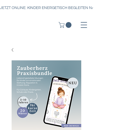
JETZT ONLINE: KINDER ENERGETISCH BEGLEITEN NACH DER ZAUBERH